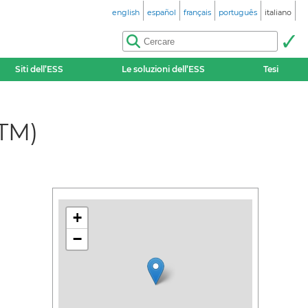
english
español
français
português
italiano
Siti dell’ESS
Le soluzioni dell’ESS
Tesi
STM)
+
−