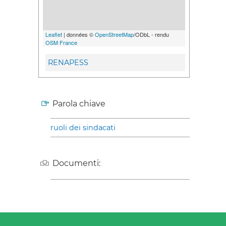
Leaflet
| données ©
OpenStreetMap
/ODbL - rendu
OSM France
RENAPESS
Parola chiave
ruoli dei sindacati
Documenti: