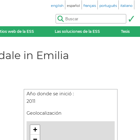
english
español
français
português
italiano
itios web de la ESS
Las soluciones de la ESS
Tesis
ale in Emilia
Año donde se inició :
2011
Geolocalización
+
−