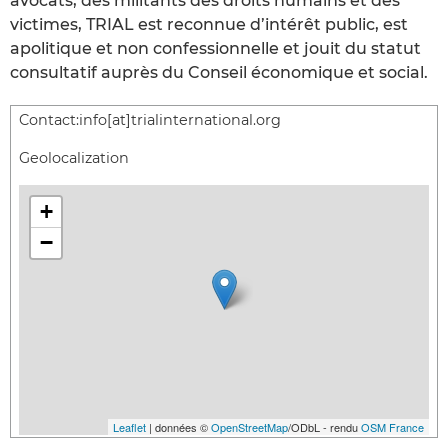
avocats, des militants des droits humains et des
victimes, TRIAL est reconnue d’intérêt public, est
apolitique et non confessionnelle et jouit du statut
consultatif auprès du Conseil économique et social.
Contact:
info[at]trialinternational.org
Geolocalization
+
−
Leaflet
| données ©
OpenStreetMap
/ODbL - rendu
OSM France