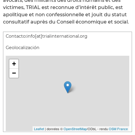
avocats, des militants des droits humains et des
victimes, TRIAL est reconnue d’intérêt public, est
apolitique et non confessionnelle et jouit du statut
consultatif auprès du Conseil économique et social.
Contacto:
info[at]trialinternational.org
Geolocalización
+
−
Leaflet
| données ©
OpenStreetMap
/ODbL - rendu
OSM France