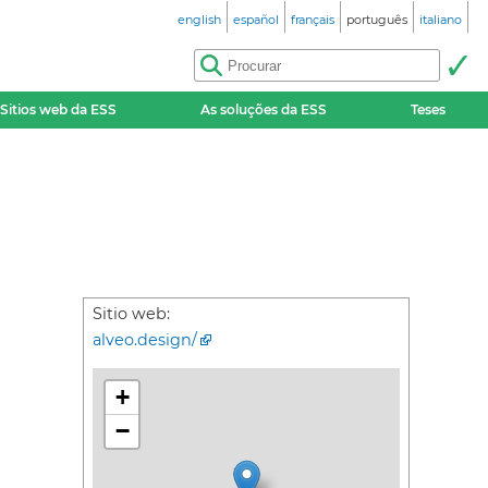
english
español
français
português
italiano
Sitios web da ESS
As soluções da ESS
Teses
Sitio web:
alveo.design/
+
−