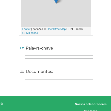
Leaflet
| données ©
OpenStreetMap
/ODbL - rendu
OSM France
Palavra-chave
Documentos:
pa
Nossos colaboradores