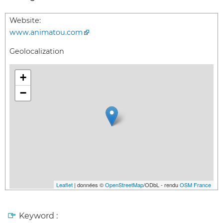
Website:
www.animatou.com
Geolocalization
+
−
Leaflet
| données ©
OpenStreetMap
/ODbL - rendu
OSM France
Keyword :