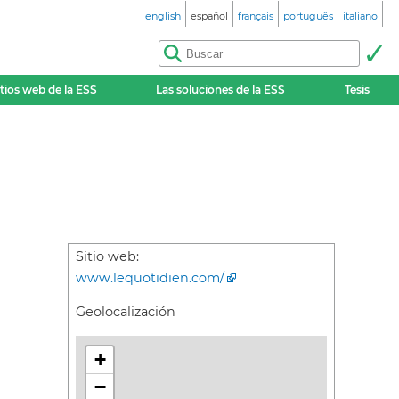
english
español
français
português
italiano
itios web de la ESS
Las soluciones de la ESS
Tesis
Sitio web:
www.lequotidien.com/
Geolocalización
+
−