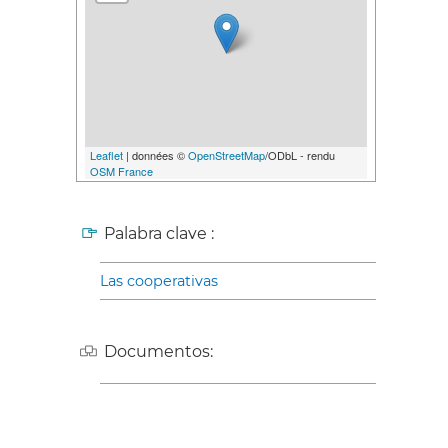
Leaflet
| données ©
OpenStreetMap
/ODbL - rendu
OSM France
Palabra clave :
Las cooperativas
Documentos: