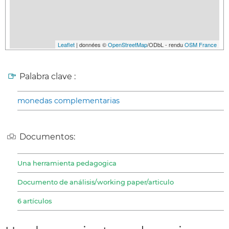
Leaflet
| données ©
OpenStreetMap
/ODbL - rendu
OSM France
Palabra clave :
monedas complementarias
Documentos:
Una herramienta pedagogica
Documento de análisis/working paper/articulo
6 artículos