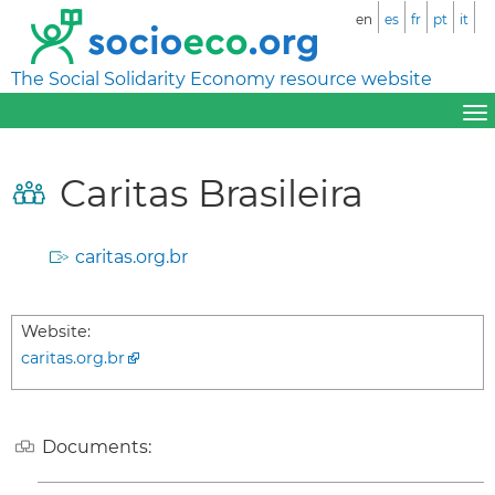
en
es
fr
pt
it
The Social Solidarity Economy resource website
Caritas Brasileira
caritas.org.br
Website:
caritas.org.br
Documents: