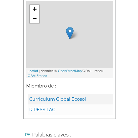
+
−
Leaflet
| données ©
OpenStreetMap
/ODbL - rendu
OSM France
Miembro de :
Curriculum Global Ecosol
RIPESS LAC
Palabras claves :