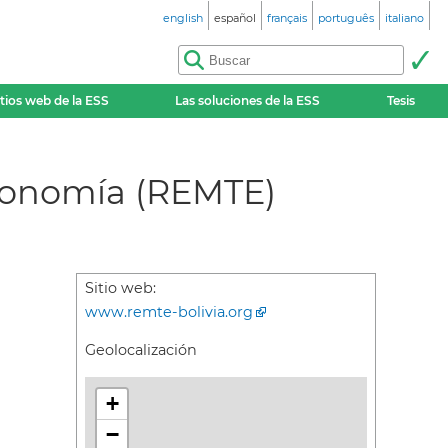
english
español
français
português
italiano
itios web de la ESS
Las soluciones de la ESS
Tesis
Economía (REMTE)
Sitio web:
www.remte-bolivia.org
Geolocalización
+
−