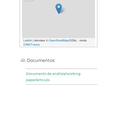
Leaflet
| données ©
OpenStreetMap
/ODbL - rendu
OSM France
Documentos:
Documento de análisis/working
paper/articulo