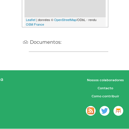
Leaflet
| données ©
OpenStreetMap
/ODbL - rendu
OSM France
Documentos:
pa
Nossos colaboradores
Contacto
Como contribuir