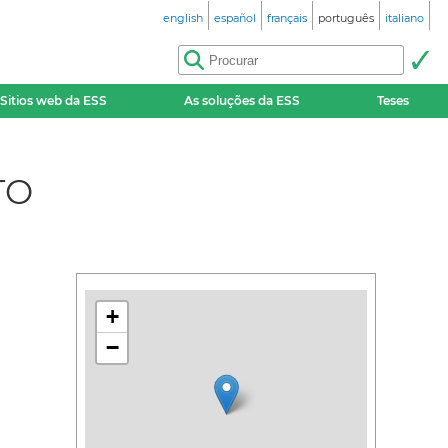
english
español
français
português
italiano
Sitios web da ESS
As soluções da ESS
Teses
TO
+
−