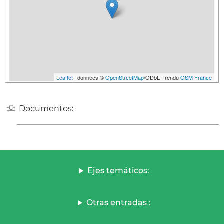
Leaflet
| données ©
OpenStreetMap
/ODbL - rendu
OSM France
Documentos:
Ejes temáticos:
Otras entradas :