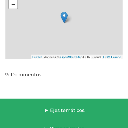
−
Leaflet
| données ©
OpenStreetMap
/ODbL - rendu
OSM France
Documentos:
Ejes temáticos: