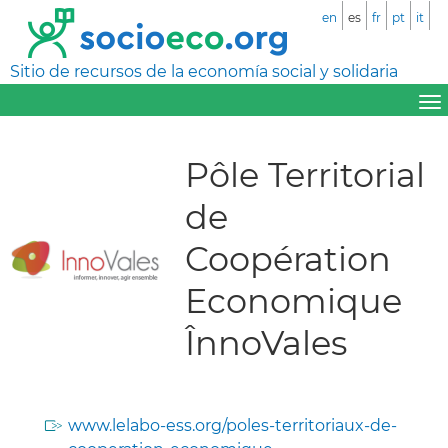
en
es
fr
pt
it
Sitio de recursos de la economía social y solidaria
Pôle Territorial
de
Coopération
Economique
ÎnnoVales
www.lelabo-ess.org/poles-territoriaux-de-