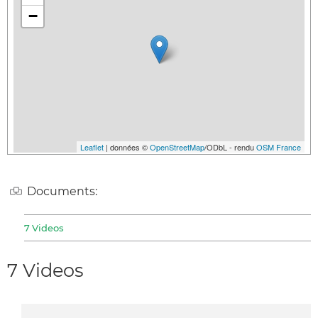
−
Leaflet
| données ©
OpenStreetMap
/ODbL - rendu
OSM France
Documents:
7 Videos
7 Videos