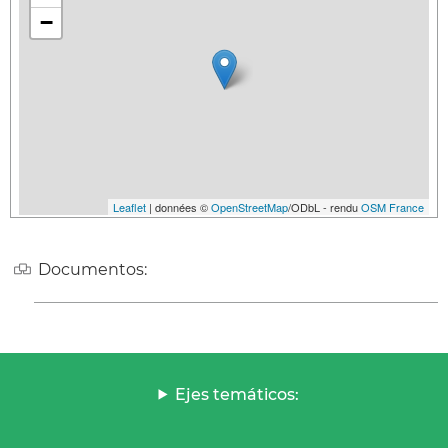
−
Leaflet
| données ©
OpenStreetMap
/ODbL - rendu
OSM France
Documentos:
Ejes temáticos: