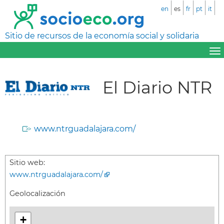
en
es
fr
pt
it
Sitio de recursos de la economía social y solidaria
El Diario NTR
www.ntrguadalajara.com/
Sitio web:
www.ntrguadalajara.com/
Geolocalización
+