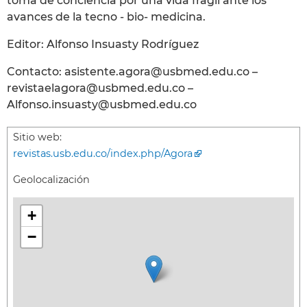
toma de conciencia por una vida frágil ante los
avances de la tecno - bio- medicina.
Editor: Alfonso Insuasty Rodríguez
Contacto: asistente.agora@usbmed.edu.co –
revistaelagora@usbmed.edu.co –
Alfonso.insuasty@usbmed.edu.co
Sitio web:
revistas.usb.edu.co/index.php/Agora
Geolocalización
+
−