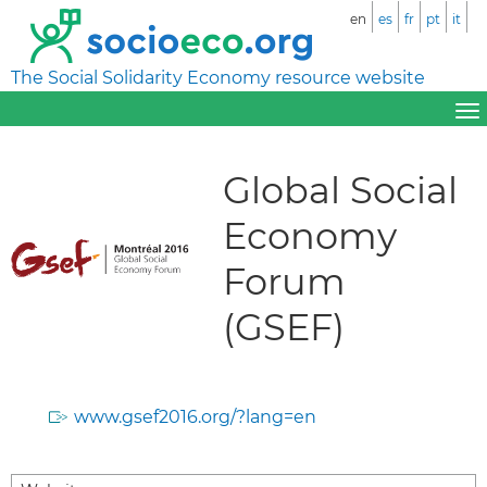
en
es
fr
pt
it
The Social Solidarity Economy resource website
Global Social
Economy
Forum
(GSEF)
www.gsef2016.org/?lang=en