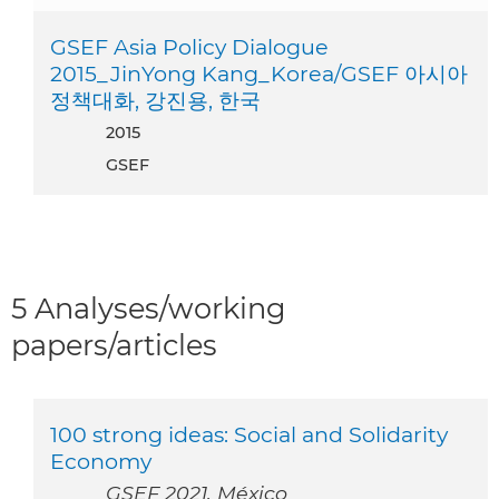
GSEF Asia Policy Dialogue
2015_JinYong Kang_Korea/GSEF 아시아
정책대화, 강진용, 한국
2015
GSEF
5 Analyses/working
papers/articles
100 strong ideas: Social and Solidarity
Economy
GSEF 2021, México