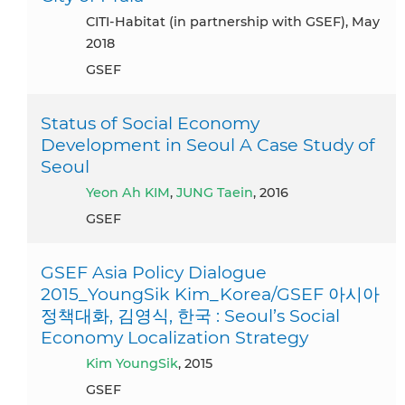
CITI-Habitat (in partnership with GSEF), May
2018
GSEF
Status of Social Economy
Development in Seoul A Case Study of
Seoul
Yeon Ah KIM
,
JUNG Taein
, 2016
GSEF
GSEF Asia Policy Dialogue
2015_YoungSik Kim_Korea/GSEF 아시아
정책대화, 김영식, 한국 : Seoul’s Social
Economy Localization Strategy
Kim YoungSik
, 2015
GSEF