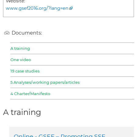
Website:
www.gsef2016.org/?lang=en
Documents:
A training
One video
19 case studies
5 Analyses/working papers/articles
4 Charter/Manifesto
A training
Online - GSEF – Promoting SSE