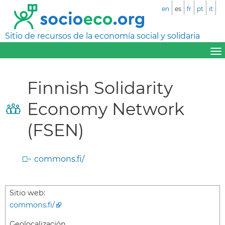
en
es
fr
pt
it
Sitio de recursos de la economía social y solidaria
Finnish Solidarity
Economy Network
(FSEN)
commons.fi/
Sitio web:
commons.fi/
Geolocalización