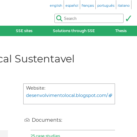
english
español
français
português
italiano
SSE sites
Solutions through SSE
Thesis
al Sustentavel
Website:
desenvolvimentolocal.blogspot.com/
Documents:
25 case studies