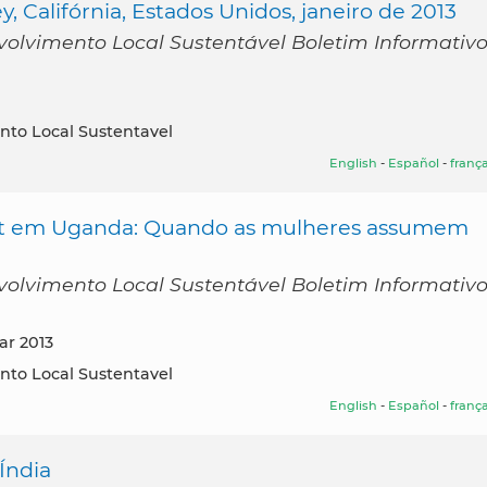
 Califórnia, Estados Unidos, janeiro de 2013
volvimento Local Sustentável Boletim Informativ
nto Local Sustentavel
English
-
Español
-
frança
st em Uganda: Quando as mulheres assumem
volvimento Local Sustentável Boletim Informativ
ar 2013
nto Local Sustentavel
English
-
Español
-
frança
Índia