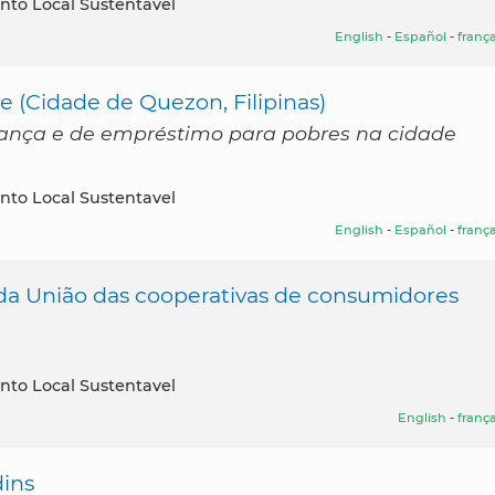
nto Local Sustentavel
English
-
Español
-
frança
 (Cidade de Quezon, Filipinas)
pança e de empréstimo para pobres na cidade
nto Local Sustentavel
English
-
Español
-
frança
o da União das cooperativas de consumidores
nto Local Sustentavel
English
-
frança
dins