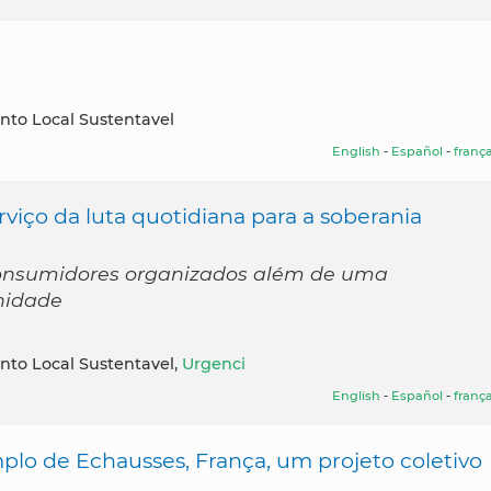
nto Local Sustentavel
English
-
Español
-
frança
viço da luta quotidiana para a soberania
consumidores organizados além de uma
nidade
nto Local Sustentavel,
Urgenci
English
-
Español
-
frança
mplo de Echausses, França, um projeto coletivo