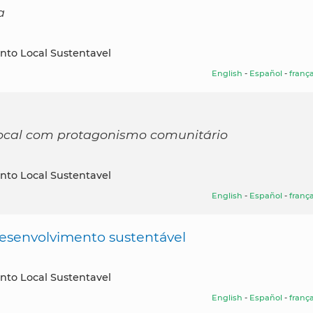
a
nto Local Sustentavel
English
-
Español
-
frança
local com protagonismo comunitário
nto Local Sustentavel
English
-
Español
-
frança
desenvolvimento sustentável
nto Local Sustentavel
English
-
Español
-
frança