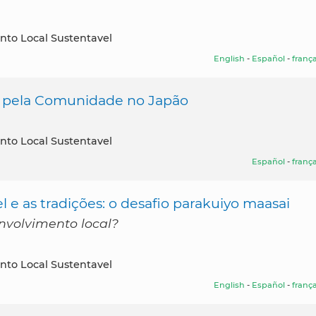
nto Local Sustentavel
English
-
Español
-
frança
s pela Comunidade no Japão
nto Local Sustentavel
Español
-
frança
 e as tradições: o desafio parakuiyo maasai
envolvimento local?
nto Local Sustentavel
English
-
Español
-
frança