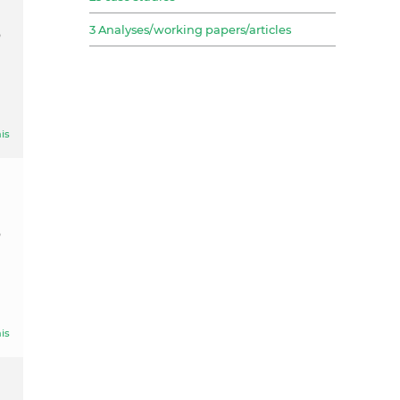
3 Analyses/working papers/articles
o
is
o
is