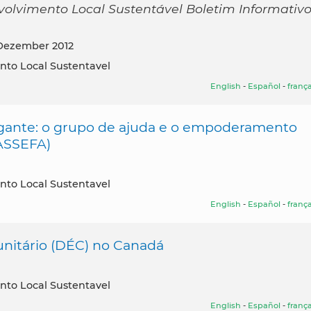
volvimento Local Sustentável Boletim Informativ
 Dezember 2012
nto Local Sustentavel
English
-
Español
-
frança
igante: o grupo de ajuda e o empoderamento
(ASSEFA)
nto Local Sustentavel
English
-
Español
-
frança
itário (DÉC) no Canadá
nto Local Sustentavel
English
-
Español
-
frança