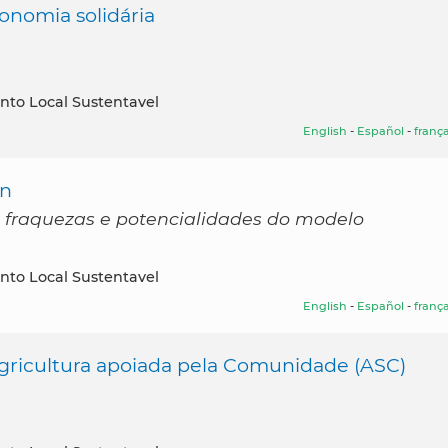
onomia solidária
nto Local Sustentavel
English
-
Español
-
frança
on
e fraquezas e potencialidades do modelo
nto Local Sustentavel
English
-
Español
-
frança
gricultura apoiada pela Comunidade (ASC)