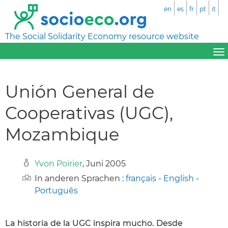
en
es
fr
pt
it
The Social Solidarity Economy resource website
Unión General de
Cooperativas (UGC),
Mozambique
Yvon Poirier
, Juni 2005
In anderen Sprachen :
français
-
English
-
Português
La historia de la UGC inspira mucho. Desde