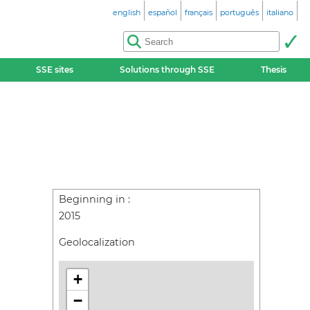
english
español
français
português
italiano
SSE sites
Solutions through SSE
Thesis
Beginning in :
2015
Geolocalization
+
−