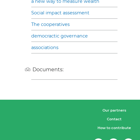
a new way to measure wealth
Social impact assessment
The cooperatives
democractic governance
associations
Documents:
Our partners
Contact
How to contribute