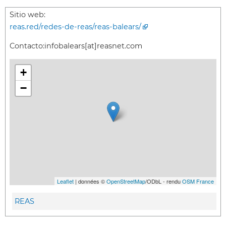
Sitio web:
reas.red/redes-de-reas/reas-balears/
Contacto:
infobalears[at]reasnet.com
+
−
Leaflet
| données ©
OpenStreetMap
/ODbL - rendu
OSM France
REAS