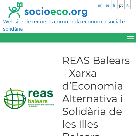
en
es
fr
pt
it
Website de recursos comum da economia social e
solidária
REAS Balears
- Xarxa
d’Economia
Alternativa i
Solidària de
les Illes