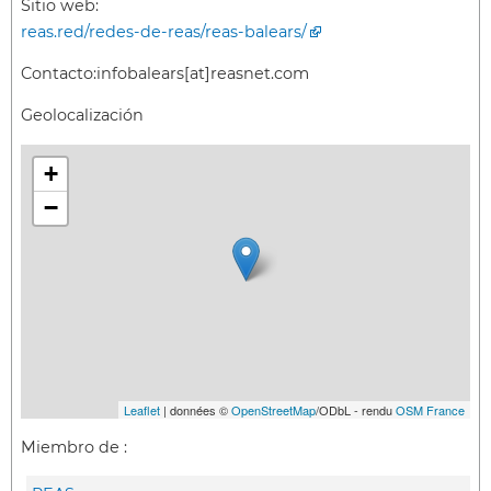
Sitio web:
reas.red/redes-de-reas/reas-balears/
Contacto:
infobalears[at]reasnet.com
Geolocalización
+
−
Leaflet
| données ©
OpenStreetMap
/ODbL - rendu
OSM France
Miembro de :