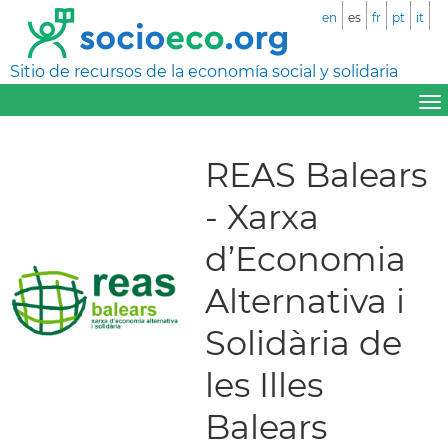
en
es
fr
pt
it
Sitio de recursos de la economía social y solidaria
REAS Balears
- Xarxa
d’Economia
Alternativa i
Solidària de
les Illes
Balears