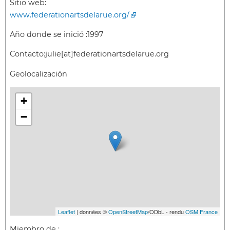
Sitio web:
www.federationartsdelarue.org/
Año donde se inició :
1997
Contacto:
julie[at]federationartsdelarue.org
Geolocalización
+
−
Leaflet
| données ©
OpenStreetMap
/ODbL - rendu
OSM France
Miembro de :