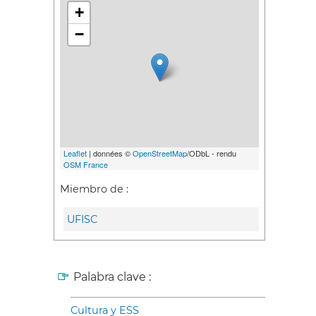
+
−
Leaflet
| données ©
OpenStreetMap
/ODbL - rendu
OSM France
Miembro de :
UFISC
Palabra clave :
Cultura y ESS