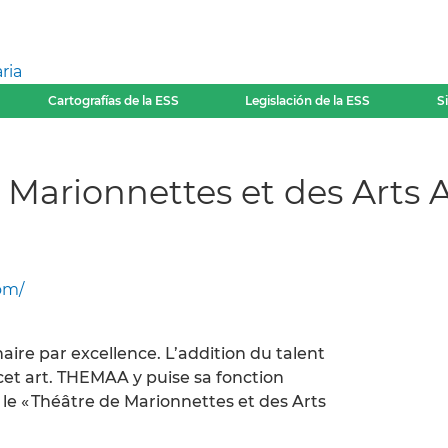
ria
Cartografías de la ESS
Legislación de la ESS
S
 Marionnettes et des Arts 
om/
naire par excellence. L’addition du talent
 cet art. THEMAA y puise sa fonction
e « Théâtre de Marionnettes et des Arts