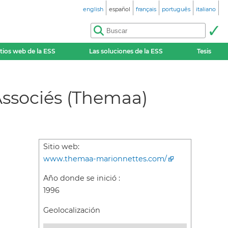
english
español
français
português
italiano
itios web de la ESS
Las soluciones de la ESS
Tesis
Associés (Themaa)
Sitio web:
www.themaa-marionnettes.com/
Año donde se inició :
1996
Geolocalización