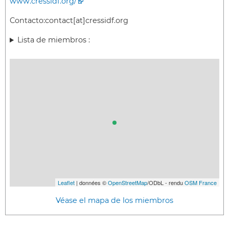
www.cressidf.org/
Contacto:
contact[at]cressidf.org
Lista de miembros :
Leaflet
| données ©
OpenStreetMap
/ODbL - rendu
OSM France
Véase el mapa de los miembros