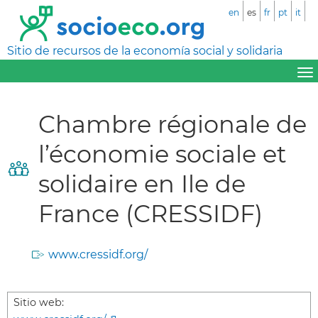
en
es
fr
pt
it
Sitio de recursos de la economía social y solidaria
Chambre régionale de
l’économie sociale et
solidaire en Ile de
France (CRESSIDF)
www.cressidf.org/
Sitio web: