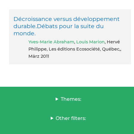
Décroissance versus développement
durable.Débats pour la suite du
monde.
Yves-Marie Abraham
,
Louis Marion
, Hervé
Philippe, Les éditions Ecosociété, Québec,,
März 2011
Themes:
Other filters: