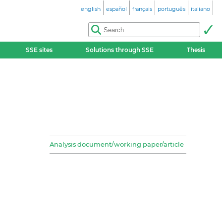
english
español
français
português
italiano
SSE sites
Solutions through SSE
Thesis
Analysis document/working paper/article