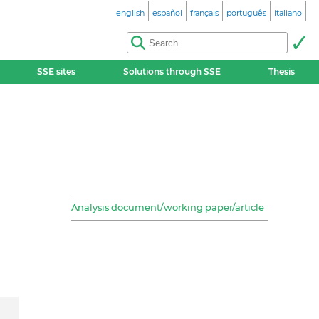
english
español
français
português
italiano
SSE sites
Solutions through SSE
Thesis
Analysis document/working paper/article