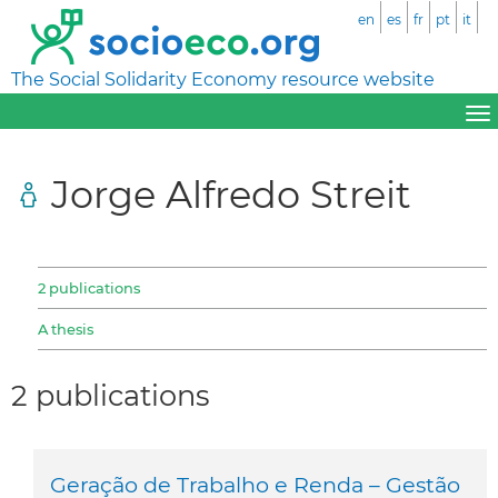
en
es
fr
pt
it
The Social Solidarity Economy resource website
Jorge Alfredo Streit
2 publications
A thesis
2 publications
Geração de Trabalho e Renda – Gestão