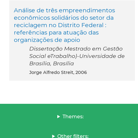
Análise de três empreendimentos
econômicos solidários do setor da
reciclagem no Distrito Federal :
referências para atuação das
organizações de apoio
Dissertação Mestrado em Gestão
Social eTrabalho)-Universidade de
Brasília, Brasília
Jorge Alfredo Streit, 2006
Themes:
Other filters: