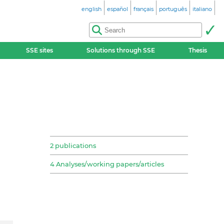
english
español
français
português
italiano
SSE sites
Solutions through SSE
Thesis
2 publications
4 Analyses/working papers/articles