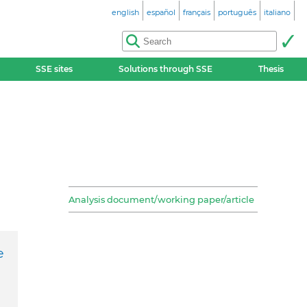
english
español
français
português
italiano
SSE sites
Solutions through SSE
Thesis
Analysis document/working paper/article
e