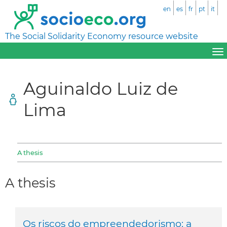
en
es
fr
pt
it
The Social Solidarity Economy resource website
Aguinaldo Luiz de
Lima
A thesis
A thesis
Os riscos do empreendedorismo: a