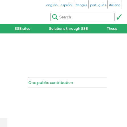
english
español
français
português
italiano
SSE sites
Solutions through SSE
Thesis
One public contribution