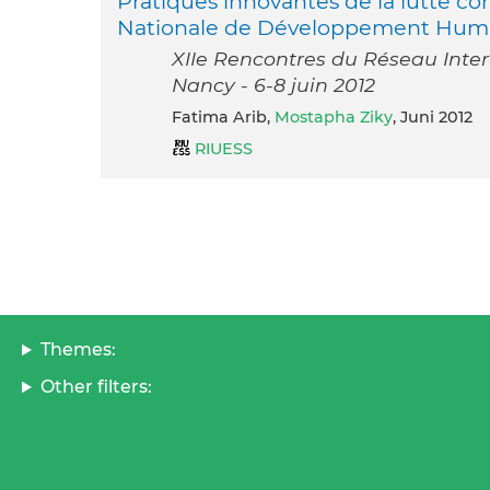
Pratiques innovantes de la lutte cont
Nationale de Développement Huma
XIIe Rencontres du Réseau Inter-
Nancy - 6-8 juin 2012
Fatima Arib,
Mostapha Ziky
, Juni 2012
RIUESS
Themes:
Other filters: