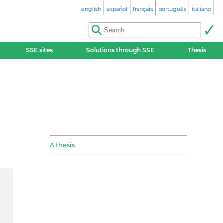
english
español
français
português
italiano
SSE sites
Solutions through SSE
Thesis
A thesis