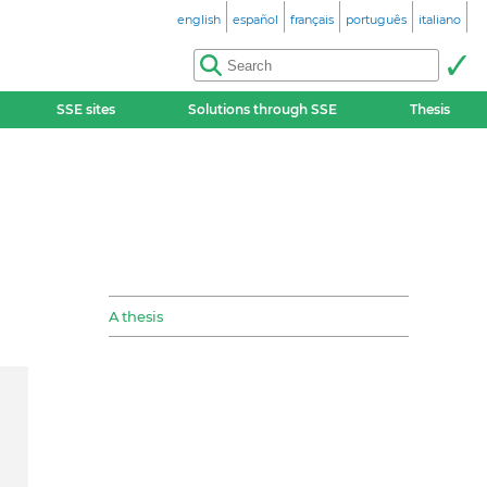
english
español
français
português
italiano
SSE sites
Solutions through SSE
Thesis
A thesis
e