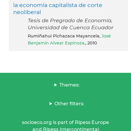
la economía capitalista de corte
neoliberal
Tesis de Pregrado de Economía,
Universidad de Cuenca Ecuador
Rumiñahui Pichazaca Mayancela,
José
Benjamín Alvear Espinoza,
, 2010
Themes:
Other filters:
socioeco.org is part of Ripess Europe
and Ripess Intercontinental