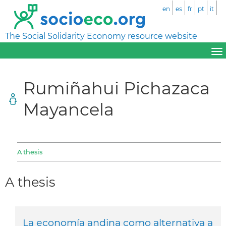
en
es
fr
pt
it
The Social Solidarity Economy resource website
Rumiñahui Pichazaca
Mayancela
A thesis
A thesis
La economía andina como alternativa a