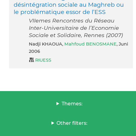
désintégration sociale au Maghreb ou
le problématique essor de l’ESS
VIIemes Rencontres du Réseau
Inter-Universitaire de l’Economie
Sociale et Solidaire, Rennes (2007)
Nadji KHAOUA,
Mahfoud BENOSMANE
, Juni
2006
RIUESS
Themes:
Other filters: