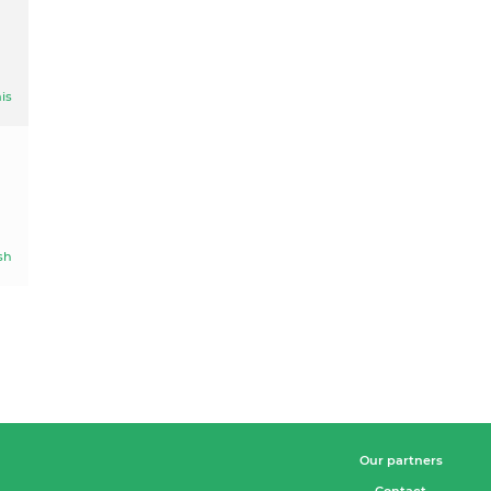
is
sh
Our partners