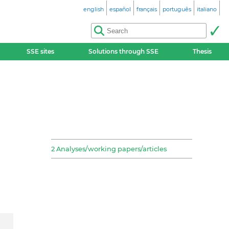
english
español
français
português
italiano
SSE sites
Solutions through SSE
Thesis
2 Analyses/working papers/articles