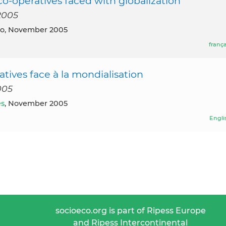
-operatives faced with globalization
2005
o, November 2005
frança
ives face à la mondialisation
005
es
, November 2005
Engli
socioeco.org is part of Ripess Europe
and Ripess Intercontinental