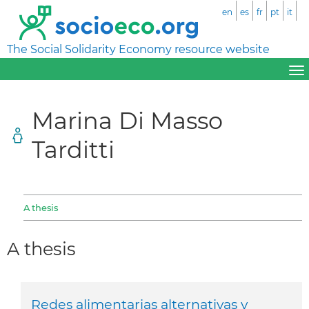
en
es
fr
pt
it
The Social Solidarity Economy resource website
Marina Di Masso
Tarditti
A thesis
A thesis
Redes alimentarias alternativas y