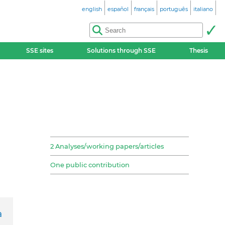
english
español
français
português
italiano
SSE sites
Solutions through SSE
Thesis
2 Analyses/working papers/articles
One public contribution
a