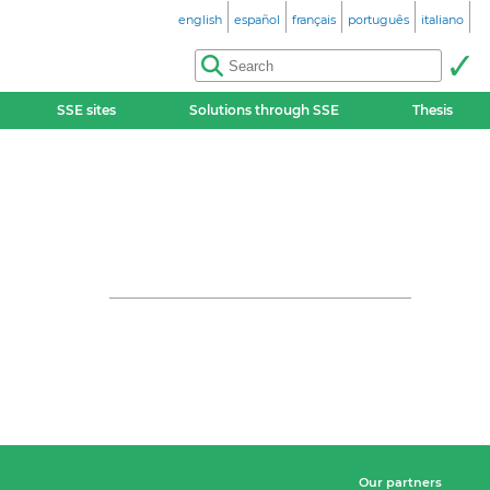
english
español
français
português
italiano
SSE sites
Solutions through SSE
Thesis
Our partners