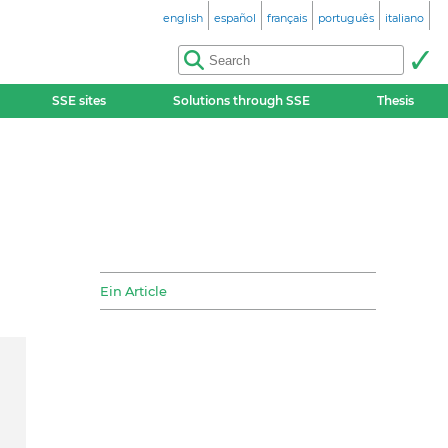
english
español
français
português
italiano
SSE sites
Solutions through SSE
Thesis
Ein Article