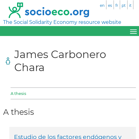
en
es
fr
pt
it
The Social Solidarity Economy resource website
James Carbonero
Chara
A thesis
A thesis
Estudio de los factores endógenos y