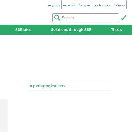
english
español
français
português
italiano
SSE sites
Solutions through SSE
Thesis
A pedagogical tool