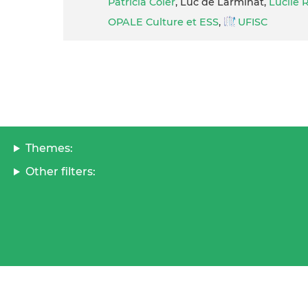
Patricia Coler
, Luc de Larminat,
Lucile 
OPALE Culture et ESS
,
UFISC
Themes:
Other filters: