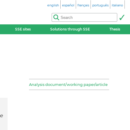
english
español
français
português
italiano
SSE sites
Solutions through SSE
Thesis
Analysis document/working paper/article
de