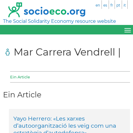
en
es
fr
pt
it
The Social Solidarity Economy resource website
Mar Carrera Vendrell |
Ein Article
Ein Article
Yayo Herrero: «Les xarxes
d’autoorganització les veig com una
estratègia d’autodefensa»