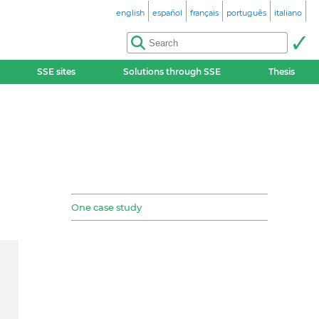
english
español
français
português
italiano
SSE sites
Solutions through SSE
Thesis
One case study